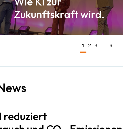
Wie KI zur
Zukunftskraft wird.
1
2
3
…
6
News
I reduziert
rauch und CO₂-Emissionen