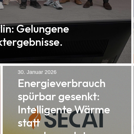
lin: Gelungene
ktergebnisse.
30. Januar 2026
Energieverbrauch
spürbar gesenkt:
Intelligente Wärme
statt