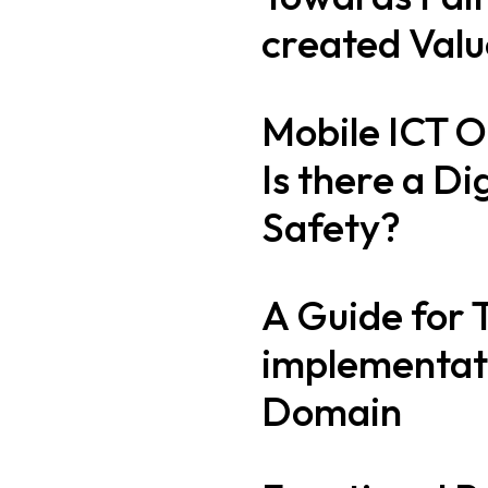
created Valu
Mobile ICT O
Is there a Di
Safety?
A Guide for 
implementati
Domain