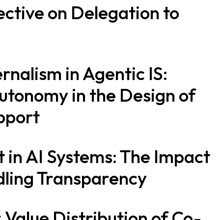
ective on Delegation to
ernalism in Agentic IS:
utonomy in the Design of
pport
t in AI Systems: The Impact
dling Transparency
 Value Distribution of Co-