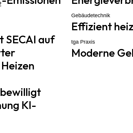
Gebäudetechnik
Effizient hei
t SECAI auf
tga Praxis
rter
Moderne Ge
s Heizen
bewilligt
hung KI-