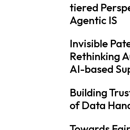
tiered Persp
Agentic IS
Invisible Pat
Rethinking A
AI-based Su
Building Trus
of Data Han
Towards Fair