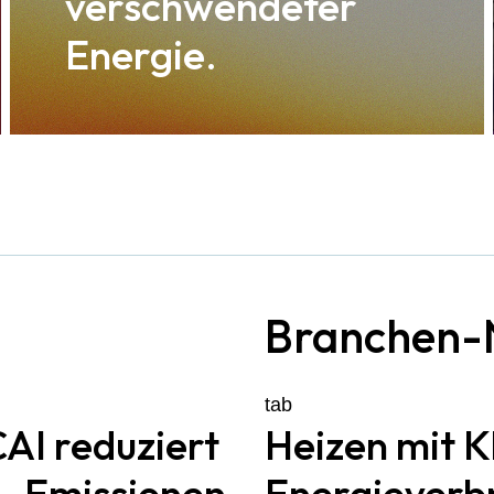
verschwendeter
Energie.
Branchen-
tab
CAI reduziert
Heizen mit K
₂-Emissionen
Energieverb