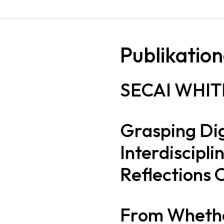
Publikatio
SECAI WHI
Grasping Digi
Interdiscipl
Reflections O
From Whethe