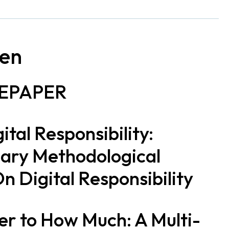
nen
TEPAPER
tal Responsibility:
inary Methodological
n Digital Responsibility
r to How Much: A Multi-