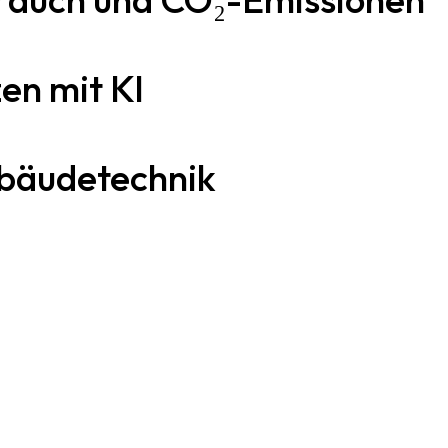
zen mit KI
bäudetechnik