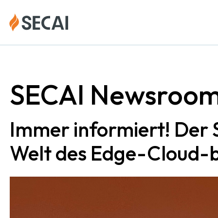
Zum
Inhalt
springen
Über SECAI
Partner
SECAI Newsroo
Newsroom
Publikationen
Immer informiert! Der 
Welt des Edge-Cloud-b
Kontaktieren Sie uns unter
secai@strategion.de
Impressum
Datenschutzerklärung
Kontakt