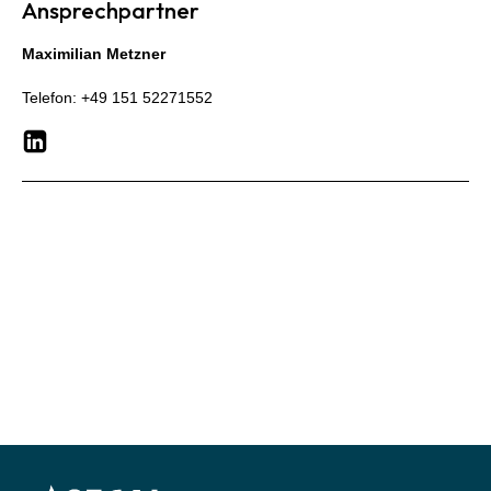
Ansprechpartner
Impressum
Datenschutzerklärung
Kontakt
Maximilian
Metzner
Telefon:
+49 151 52271552