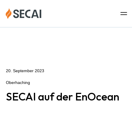
Zum
Inhalt
Über SECAI
springen
Partner
20. September 2023
Newsroom
Oberhaching
SECAI auf der EnOcean
Publikationen
Kontaktieren Sie uns unter
secai@strategion.de