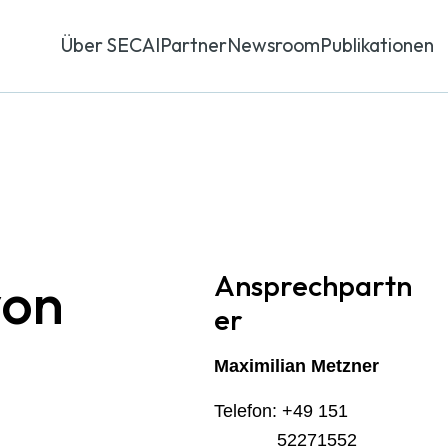
Über SECAI
Partner
Newsroom
Publikationen
Ansprechpartn
von
er
Maximilian
Metzner
Telefon:
+49 151
52271552